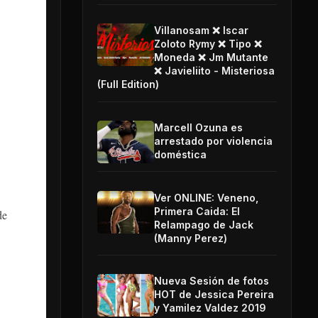
Villanosam ❌ Iscar
Zoloto Rymy ❌ Tipo ❌
Moneda ❌ Jm Mutante
❌ Javieliito - Misteriosa
(Full Edition)
Marcell Ozuna es
arrestado por violencia
doméstica
Ver ONLINE: Veneno,
Primera Caida: El
de
Relampago de Jack
(Manny Perez)
Nueva Sesión de fotos
HOT de Jessica Pereira
y Yamilez Valdez 2019