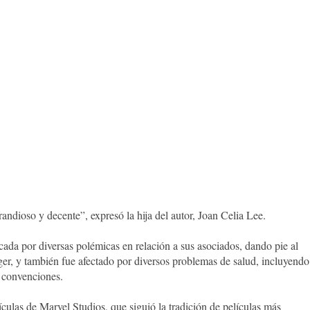
ndioso y decente”, expresó la hija del autor, Joan Celia Lee.
cada por diversas polémicas en relación a sus asociados, dando pie al
ager, y también fue afectado por diversos problemas de salud, incluyendo
a convenciones.
culas de Marvel Studios, que siguió la tradición de películas más