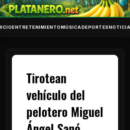
NICIO
ENTRETENIMIENTO
MÚSICA
DEPORTES
NOTICI
Tirotean
vehículo del
pelotero Miguel
Ángel Sanó