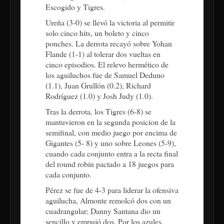
Escogido y Tigres.
Ureña (3-0) se llevó la victoria al permitir
solo cinco hits, un boleto y cinco
ponches. La derrota recayó sobre Yohan
Flande (1-1) al tolerar dos vueltas en
cinco episodios. El relevo hermético de
los aguiluchos fue de Samuel Deduno
(1.1), Juan Grullón (0.2), Richard
Rodríguez (1.0) y Josh Judy (1.0).
Tras la derrota, los Tigres (6-8) se
mantuvieron en la segunda posicion de la
semifinal, con medio juego por encima de
Gigantes (5- 8) y uno sobre Leones (5-9),
cuando cada conjunto entra a la recta final
del round robin pactado a 18 juegos para
cada conjunto.
Pérez se fue de 4-3 para liderar la ofensiva
aguilucha, Almonte remolcó dos con un
cuadrangular; Danny Santana dio un
sencillo y empujó dos. Por los azules,