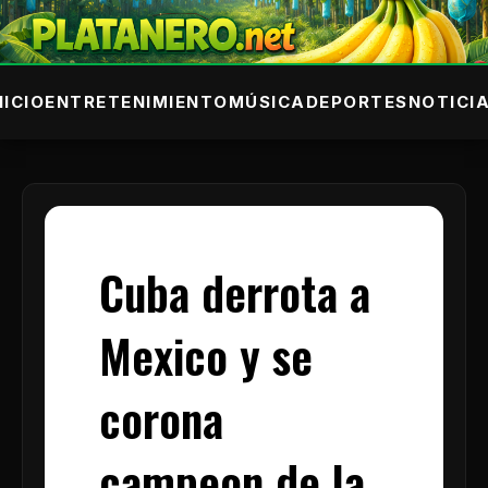
NICIO
ENTRETENIMIENTO
MÚSICA
DEPORTES
NOTICI
Cuba derrota a
Mexico y se
corona
campeon de la