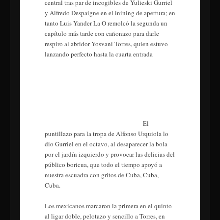
central tras par de incogibles de Yulieski Gurriel
y Alfredo Despaigne en el inining de apertura; en
tanto Luis Yander La O remolcó la segunda un
capítulo más tarde con cañonazo para darle
respiro al abridor Yosvani Torres, quien estuvo
lanzando perfecto hasta la cuarta entrada
El
puntillazo para la tropa de Alfonso Urquiola lo
dio Gurriel en el octavo, al desaparecer la bola
por el jardín izquierdo y provocar las delicias del
público boricua, que todo el tiempo apoyó a
nuestra escuadra con gritos de Cuba, Cuba,
Cuba.
Los mexicanos marcaron la primera en el quinto
al ligar doble, pelotazo y sencillo a Torres, en