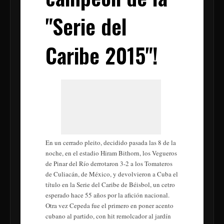
"Serie del
Caribe 2015"!
En un cerrado pleito, decidido pasada las 8 de la
noche, en el estadio Hiram Bithorn, los Vegueros
de Pinar del Río derrotaron 3-2 a los Tomateros
de Culiacán, de México, y devolvieron a Cuba el
título en la Serie del Caribe de Béisbol, un cetro
esperado hace 55 años por la afición nacional.
Otra vez Cepeda fue el primero en poner acento
cubano al partido, con hit remolcador al jardín