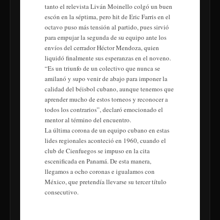
tanto el relevista Liván Moinello colgó un buen
escón en la séptima, pero hit de Eric Farris en el
octavo puso más tensión al partido, pues sirvió
para empujar la segunda de su equipo ante los
envíos del cerrador Héctor Mendoza, quien
liquidó finalmente sus esperanzas en el noveno.
“Es un triunfo de un colectivo que nunca se
amilanó y supo venir de abajo para imponer la
calidad del béisbol cubano, aunque tenemos que
aprender mucho de estos torneos y reconocer a
todos los contrarios”, declaró emocionado el
mentor al término del encuentro.
La última corona de un equipo cubano en estas
lides regionales aconteció en 1960, cuando el
club de Cienfuegos se impuso en la cita
escenificada en Panamá. De esta manera,
llegamos a ocho coronas e igualamos con
México, que pretendía llevarse su tercer título
consecutivo.