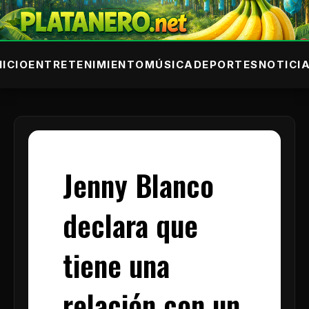
NICIO
ENTRETENIMIENTO
MÚSICA
DEPORTES
NOTICI
Jenny Blanco
declara que
tiene una
relación con un