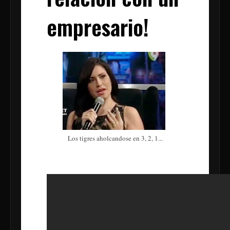
empresario!
Los tigres aholcandose en 3, 2, 1...