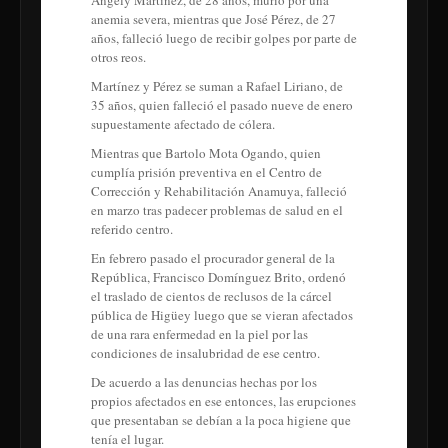
Angely Martínez, de 28 años, murió por una
anemia severa, mientras que José Pérez, de 27
años, falleció luego de recibir golpes por parte de
otros reos.
Martínez y Pérez se suman a Rafael Liriano, de
35 años, quien falleció el pasado nueve de enero
supuestamente afectado de cólera.
Mientras que Bartolo Mota Ogando, quien
cumplía prisión preventiva en el Centro de
Corrección y Rehabilitación Anamuya, falleció
en marzo tras padecer problemas de salud en el
referido centro.
En febrero pasado el procurador general de la
República, Francisco Domínguez Brito, ordenó
el traslado de cientos de reclusos de la cárcel
pública de Higüey luego que se vieran afectados
de una rara enfermedad en la piel por las
condiciones de insalubridad de ese centro.
De acuerdo a las denuncias hechas por los
propios afectados en ese entonces, las erupciones
que presentaban se debían a la poca higiene que
tenía el lugar.