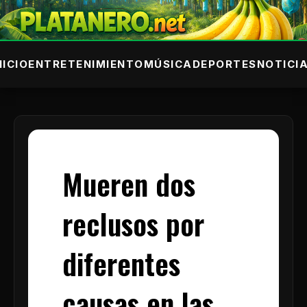
NICIO
ENTRETENIMIENTO
MÚSICA
DEPORTES
NOTICI
Mueren dos
reclusos por
diferentes
causas en las