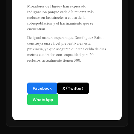
Moradores de Higüey han expresado
indignación porque cada día mueren más
reclusos en las cárceles a causa de la
sobrepoblación y el hacinamiento que se
encuentran.
De igual manera esperan que Domínguez Brito,
construya una cárcel preventiva en esta
provincia, ya que aseguran que una celda de diez
metros cuadrados con capacidad para 20
reclusos, actualmente tienen 300.
Facebook
X (Twitter)
WhatsApp