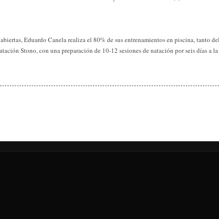
 abiertas, Eduardo Canela realiza el 80% de sus entrenamientos en piscina, tanto de
ación Stono, con una preparación de 10-12 sesiones de natación por seis días a la