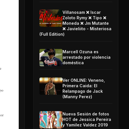
Villanosam ❌ Iscar
Zoloto Rymy ❌ Tipo ❌
Moneda ❌ Jm Mutante
❌ Javieliito - Misteriosa
(Full Edition)
Marcell Ozuna es
arrestado por violencia
doméstica
e
Ver ONLINE: Veneno,
Primera Caida: El
mpo
Relampago de Jack
(Manny Perez)
Nueva Sesión de fotos
dor
HOT de Jessica Pereira
y Yamilez Valdez 2019