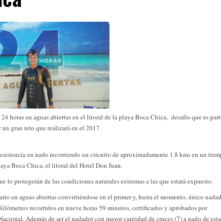
 horas en aguas abiertas en el litoral de la playa Boca Chica, desafío que es part
 un gran reto que realizará en el 2017.
 resistencia en nado recorriendo un circuito de aproximadamente 1.8 kms en un tie
laya Boca Chica, el litoral del Hotel Don Juan.
ue lo protegerán de las condiciones naturales extremas a las que estará expuesto.
tario en aguas abiertas convirtiéndose en el primer y, hasta el momento, único nada
 Kilómetros recorridos en nueve horas 59 minutos, certificados y aprobados por
onal. Además de ser el nadador con mayor cantidad de cruces (7) a nado de esta