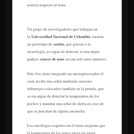
noticia respecto al tema.
Un grupo de investigadores que trabajan en
Universidad Nacional de Colombia
la
crearon
sostén,
un prototipo de
que gracias a la
tecnología,
es capaz de detectar
si una mujer
cáncer de seno
padece
en tan solo unos minutos.
Este
bra
tiene integrado un microprocesador el
cual, recibe una señal mediante sensores
infrarrojos colocados también en la prenda, que
se encargan de detectar la temperatura de los
pechos y mandan una señal de alerta en caso de
que se percaten de alguna anomalía.
Los oncólogos expertos en el tema aseguran que
la temperatura de los senos juega un papel