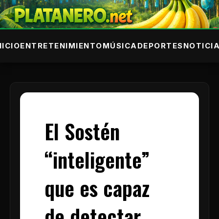
NICIO
ENTRETENIMIENTO
MÚSICA
DEPORTES
NOTICI
El Sostén
“inteligente”
que es capaz
de detectar