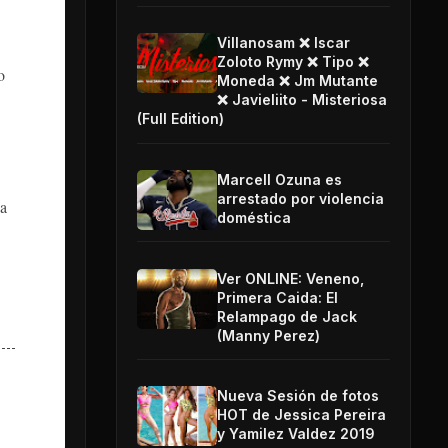
Villanosam ❌ Iscar
Zoloto Rymy ❌ Tipo ❌
o
Moneda ❌ Jm Mutante
❌ Javieliito - Misteriosa
(Full Edition)
Marcell Ozuna es
arrestado por violencia
za
doméstica
Ver ONLINE: Veneno,
Primera Caida: El
Relampago de Jack
(Manny Perez)
Nueva Sesión de fotos
HOT de Jessica Pereira
y Yamilez Valdez 2019