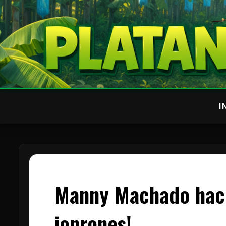
I
Manny Machado hace 
jonrones!