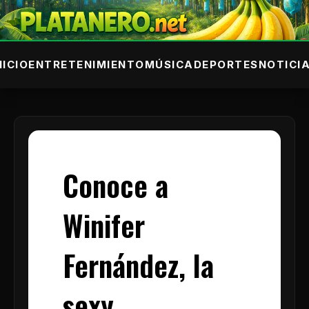
NICIO
ENTRETENIMIENTO
MÚSICA
DEPORTES
NOTICI
Conoce a
Winifer
Fernández, la
sexy