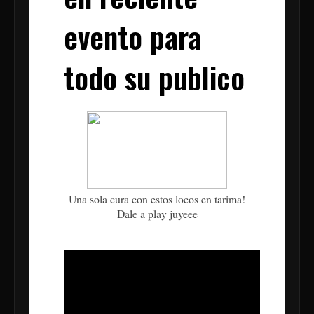
evento para
todo su publico
Una sola cura con estos locos en tarima!
Dale a play juyeee