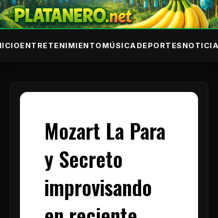
NICIO
ENTRETENIMIENTO
MÚSICA
DEPORTES
NOTICI
Mozart La Para
y Secreto
improvisando
en reciente