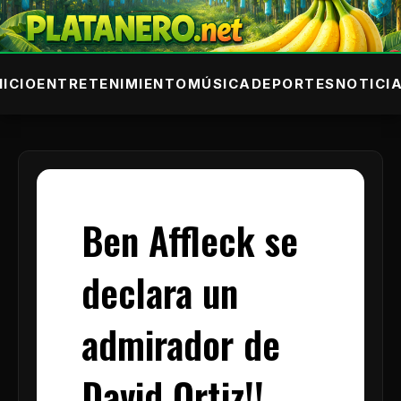
NICIO
ENTRETENIMIENTO
MÚSICA
DEPORTES
NOTICI
Ben Affleck se
declara un
admirador de
David Ortiz!!