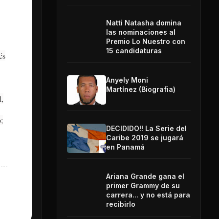
Natti Natasha domina
las nominaciones al
Premio Lo Nuestro con
15 candidaturas
és
Anyely Moni
Martínez (Biografia)
l,
;
DECIDIDO!! La Serie del
Caribe 2019 se jugará
en Panamá
Ariana Grande gana el
primer Grammy de su
carrera... y no está para
recibirlo