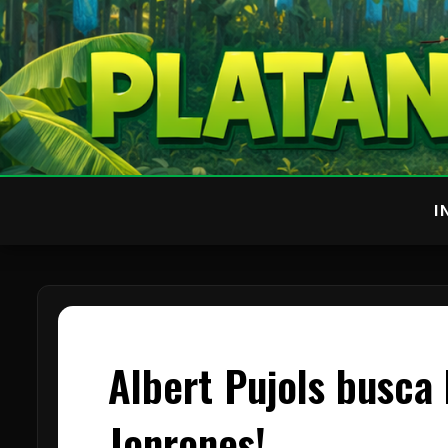
I
Albert Pujols busca
Jonrones!