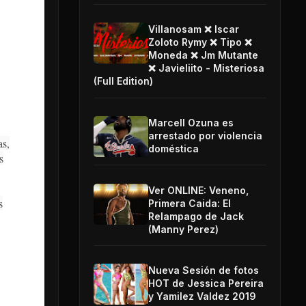
Villanosam ❌ Iscar
Zoloto Rymy ❌ Tipo ❌
Moneda ❌ Jm Mutante
❌ Javieliito - Misteriosa
(Full Edition)
Marcell Ozuna es
arrestado por violencia
as,
doméstica
s
Ver ONLINE: Veneno,
s
Primera Caida: El
Relampago de Jack
(Manny Perez)
Nueva Sesión de fotos
HOT de Jessica Pereira
y Yamilez Valdez 2019