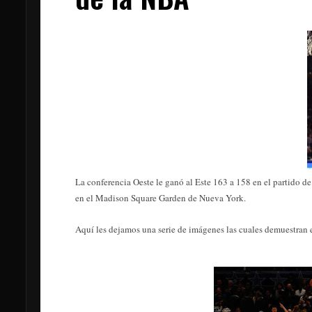
La conferencia Oeste le ganó al Este 163 a 158 en el partido de
en el Madison Square Garden de Nueva York.
Aquí les dejamos una serie de imágenes las cuales demuestran 