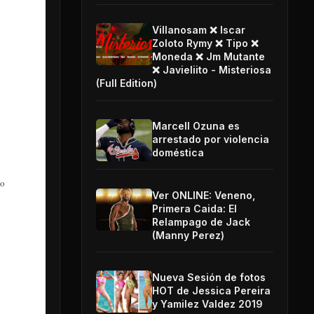
Villanosam ❌ Iscar
Zoloto Rymy ❌ Tipo ❌
Moneda ❌ Jm Mutante
❌ Javieliito - Misteriosa
(Full Edition)
Marcell Ozuna es
arrestado por violencia
doméstica
go
Ver ONLINE: Veneno,
Primera Caida: El
Relampago de Jack
(Manny Perez)
Nueva Sesión de fotos
HOT de Jessica Pereira
y Yamilez Valdez 2019