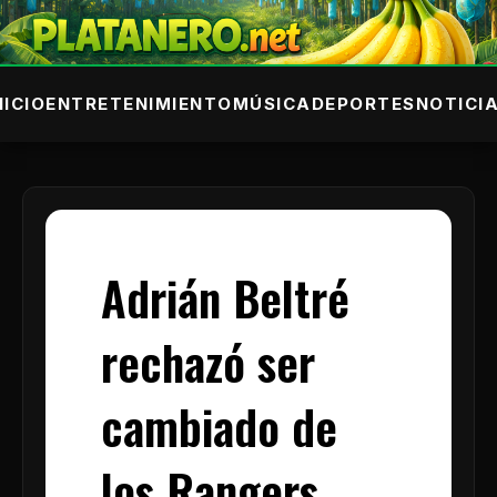
NICIO
ENTRETENIMIENTO
MÚSICA
DEPORTES
NOTICI
Adrián Beltré
rechazó ser
cambiado de
los Rangers