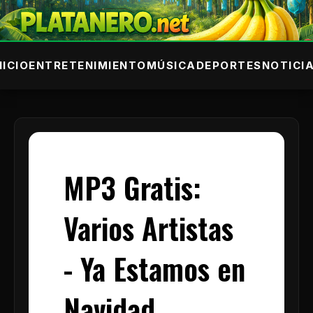
NICIO
ENTRETENIMIENTO
MÚSICA
DEPORTES
NOTICI
MP3 Gratis:
Varios Artistas
- Ya Estamos en
Navidad