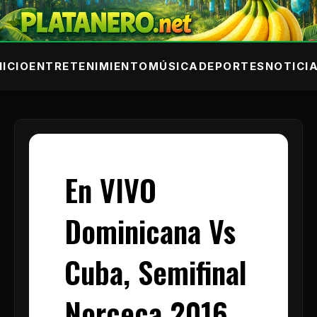
NICIO
ENTRETENIMIENTO
MÚSICA
DEPORTES
NOTICI
En VIVO
Dominicana Vs
Cuba, Semifinal
Norceca 2016