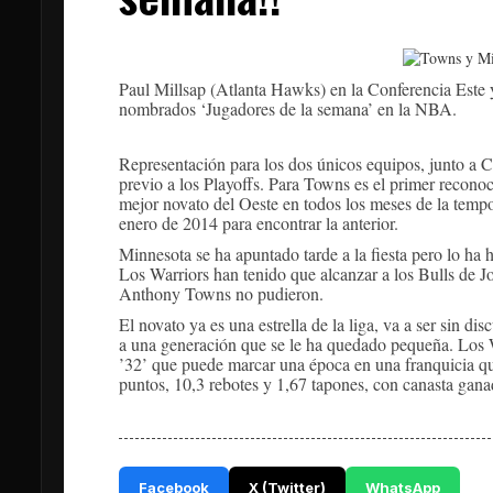
Paul Millsap (Atlanta Hawks) en la Conferencia Est
nombrados ‘Jugadores de la semana’ en la NBA.
Representación para los dos únicos equipos, junto a C
previo a los Playoffs. Para Towns es el primer recono
mejor novato del Oeste en todos los meses de la tempo
enero de 2014 para encontrar la anterior.
Minnesota se ha apuntado tarde a la fiesta pero lo h
Los Warriors han tenido que alcanzar a los Bulls de 
Anthony Towns no pudieron.
El novato ya es una estrella de la liga, va a ser sin 
a una generación que se le ha quedado pequeña. Los W
’32’ que puede marcar una época en una franquicia que
puntos, 10,3 rebotes y 1,67 tapones, con canasta gana
Facebook
X (Twitter)
WhatsApp