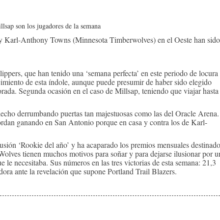
e y Karl-Anthony Towns (Minnesota Timberwolves) en el Oeste han sido
lippers, que han tenido una ‘semana perfecta’ en este periodo de locura
cimiento de esta índole, aunque puede presumir de haber sido elegido
rada. Segunda ocasión en el caso de Millsap, teniendo que viajar hasta
a hecho derrumbando puertas tan majestuosas como las del Oracle Arena.
Jordan ganando en San Antonio porque en casa y contra los de Karl-
discusión ‘Rookie del año’ y ha acaparado los premios mensuales destinad
olves tienen muchos motivos para soñar y para dejarse ilusionar por u
 le necesitaba. Sus números en las tres victorias de esta semana: 21,3
dora ante la revelación que supone Portland Trail Blazers.