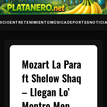
NICIO
ENTRETENIMIENTO
MÚSICA
DEPORTES
NOTICI
Mozart La Para
ft Shelow Shaq
– Llegan Lo’
Montro Men