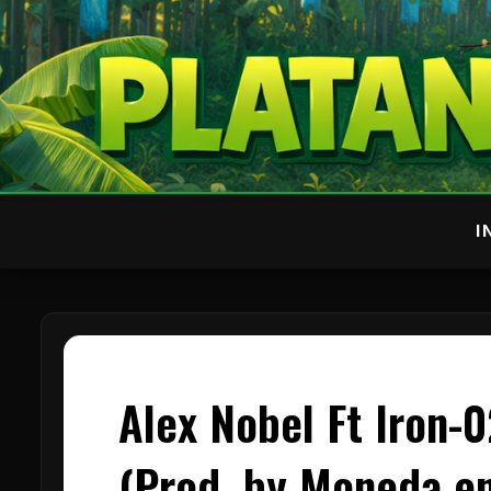
I
Alex Nobel Ft Iron-
(Prod. by Moneda en 