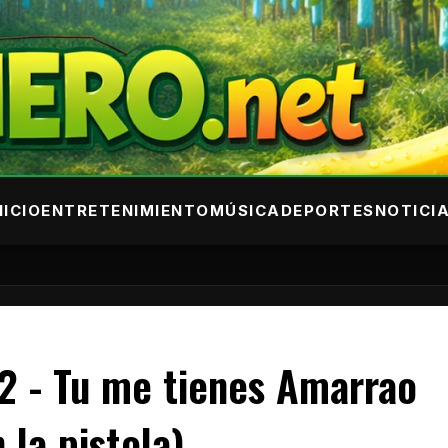
NICIO
ENTRETENIMIENTO
MÚSICA
DEPORTES
NOTICI
02 - Tu me tienes Amarrao
la pistola)