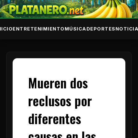
NICIO
ENTRETENIMIENTO
MÚSICA
DEPORTES
NOTICI
Mueren dos
reclusos por
diferentes
causas en las