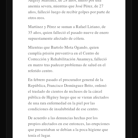
Angely Martínez, de 28 años, murió por una
anemia severa, mientras que José Pérez, de 27
años, falleció luego de recibir golpes por parte de
otros reos.
Martínez y Pérez se suman a Rafael Liriano, de
35 años, quien falleció el pasado nueve de enero
supuestamente afectado de cólera.
Mientras que Bartolo Mota Ogando, quien
cumplía prisión preventiva en el Centro de
Corrección y Rehabilitación Anamuya, falleció
en marzo tras padecer problemas de salud en el
referido centro.
En febrero pasado el procurador general de la
República, Francisco Domínguez Brito, ordenó
el traslado de cientos de reclusos de la cárcel
pública de Higüey luego que se vieran afectados
de una rara enfermedad en la piel por las
condiciones de insalubridad de ese centro.
De acuerdo a las denuncias hechas por los
propios afectados en ese entonces, las erupciones
que presentaban se debían a la poca higiene que
tenía el lugar.