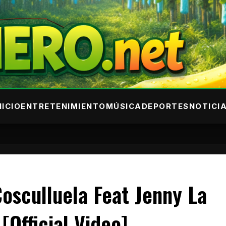
NICIO
ENTRETENIMIENTO
MÚSICA
DEPORTES
NOTICI
osculluela Feat Jenny La
 [Official Video]