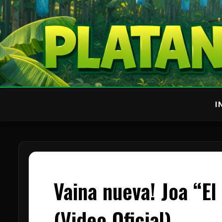
I
Vaina nueva! Joa “E
(Video Oficial)