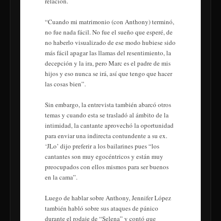
relación.
“Cuando mi matrimonio (con Anthony) terminó,
no fue nada fácil. No fue el sueño que esperé, de
no haberlo visualizado de ese modo hubiese sido
más fácil apagar las llamas del resentimiento, la
decepción y la ira, pero Marc es el padre de mis
hijos y eso nunca se irá, así que tengo que hacer
las cosas bien”.
Sin embargo, la entrevista también abarcó otros
temas y cuando esta se trasladó al ámbito de la
intimidad, la cantante aprovechó la oportunidad
para enviar una indirecta contundente a su ex.
‘JLo’ dijo preferir a los bailarines pues “los
cantantes son muy egocéntricos y están muy
preocupados con ellos mismos para ser buenos
en la cama”.
Luego de hablar sobre Anthony, Jennifer López
también habló sobre sus ataques de pánico
durante el rodaje de “Selena” y contó que