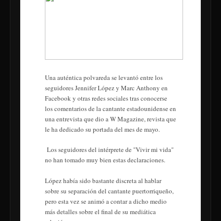
Una auténtica polvareda se levantó entre los
seguidores Jennifer López y Marc Anthony en
Facebook y otras redes sociales tras conocerse
los comentarios de la cantante estadounidense en
una entrevista que dio a W Magazine, revista que
le ha dedicado su portada del mes de mayo.
Los seguidores del intérprete de "Vivir mi vida"
no han tomado muy bien estas declaraciones.
López había sido bastante discreta al hablar
sobre su separación del cantante puertorriqueño,
pero esta vez se animó a contar a dicho medio
más detalles sobre el final de su mediática