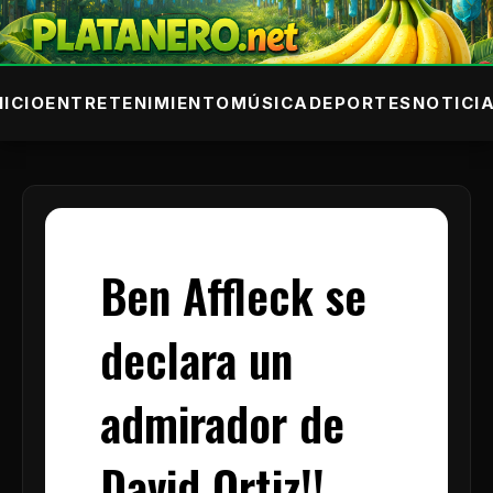
NICIO
ENTRETENIMIENTO
MÚSICA
DEPORTES
NOTICI
Ben Affleck se
declara un
admirador de
David Ortiz!!